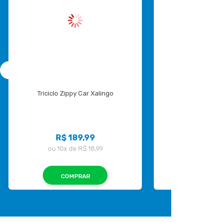
Triciclo Zippy Car Xalingo
Triciclo Bloom 
R$ 189,99
R$ 18
ou
10x
de
R$ 18,99
ou
10x
d
COMPRAR
COMP