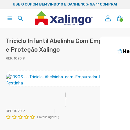
99
USE O CUPOM BEMVINDO10 E GANHE 10% NA 1ª COMPRA!
0
Triciclo Infantil Abelinha Com Empurrador
e Proteção Xalingo
Me
REF:
1090.9
REF:
1090.9
(
Avalie agora!
)