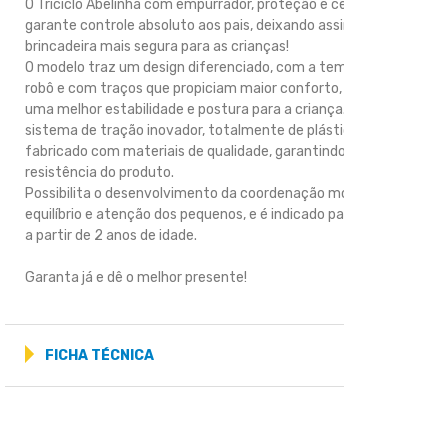
O Triciclo Abelinha com empurrador, proteção e cestinha,
garante controle absoluto aos pais, deixando assim a
brincadeira mais segura para as crianças!
O modelo traz um design diferenciado, com a temática de
robô e com traços que propiciam maior conforto, bem como,
uma melhor estabilidade e postura para a criança. Possui um
sistema de tração inovador, totalmente de plástico, e é
fabricado com materiais de qualidade, garantindo a
resistência do produto.
Possibilita o desenvolvimento da coordenação motora,
equilíbrio e atenção dos pequenos, e é indicado para crianças
a partir de 2 anos de idade.
Garanta já e dê o melhor presente!
FICHA TÉCNICA