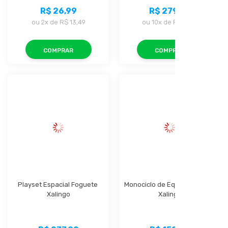
R$ 26,99
R$ 279,99
ou
2x
de
R$ 13,49
ou
10x
de
R$ 27,99
COMPRAR
COMPRAR
Playset Espacial Foguete 
Monociclo de Equilíbrio Sapo 
Xalingo
Xalingo