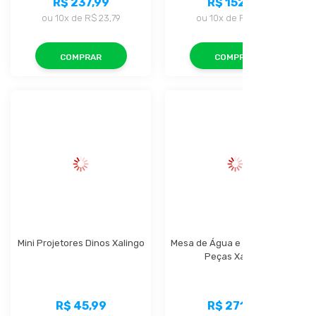
R$ 237,99
R$ 152,99
ou
10x
de
R$ 23,79
ou
10x
de
R$ 15,29
COMPRAR
COMPRAR
Mini Projetores Dinos Xalingo
Mesa de Água e Areia Play 21 
Peças Xalingo
R$ 45,99
R$ 271,99