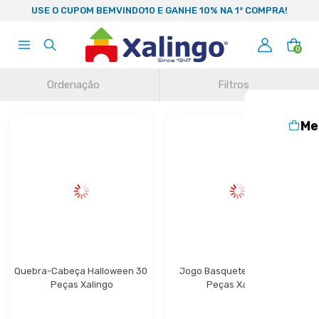
99
USE O CUPOM BEMVINDO10 E GANHE 10% NA 1ª COMPRA!
0
Ordenação
Filtros
Me
Quebra-Cabeça Halloween 30 
Jogo Basquete de Mesa 9 
Peças Xalingo
Peças Xalingo