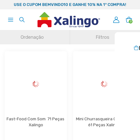
99
USE O CUPOM BEMVINDO10 E GANHE 10% NA 1ª COMPRA!
0
Ordenação
Filtros
Fast-Food Com Som  71 Peças 
Mini Churrasqueira Com Som 
Xalingo
61 Peças Xalingo