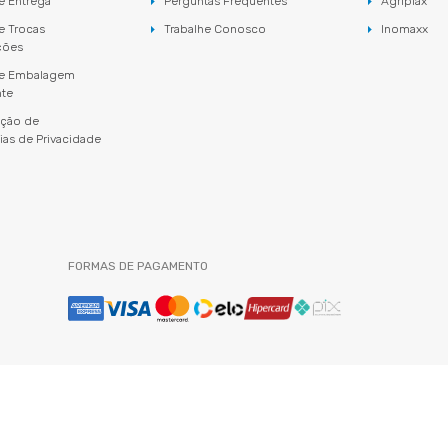
de Entrega
Perguntas Frequentes
Agriplax
de Trocas
Trabalhe Conosco
Inomaxx
ções
 de Embalagem
nte
ação de
ias de Privacidade
FORMAS DE PAGAMENTO