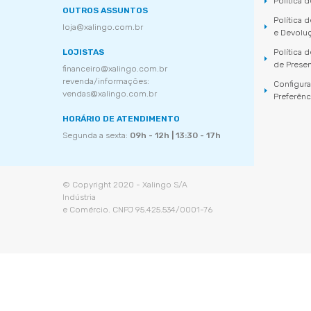
Política 
OUTROS ASSUNTOS
Política 
loja@xalingo.com.br
e Devolu
LOJISTAS
Política
de Prese
financeiro@xalingo.com.br
revenda/informações:
Configur
vendas@xalingo.com.br
Preferênc
HORÁRIO DE ATENDIMENTO
Segunda a sexta:
09h - 12h | 13:30 - 17h
© Copyright 2020 - Xalingo S/A
Indústria
e Comércio. CNPJ 95.425.534/0001-76