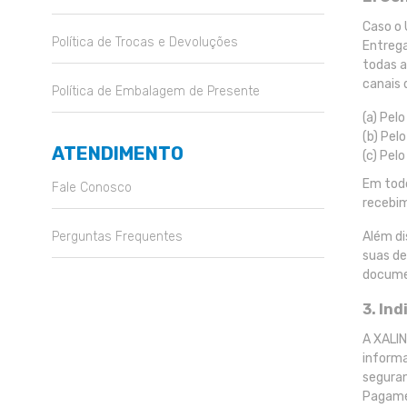
Caso o 
Política de Trocas e Devoluções
Entrega
todas a
canais 
Política de Embalagem de Presente
(a) Pel
(b) Pel
ATENDIMENTO
(c) Pel
Em todo
Fale Conosco
recebim
Perguntas Frequentes
Além di
suas de
documen
3. In
A XALIN
informa
seguran
Pagamen