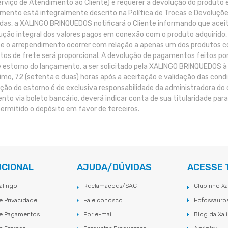
rviço de Atendimento ao Cliente) e requerer a devolução do produto
mento está integralmente descrito na Política de Trocas e Devoluçõ
as, a XALINGO BRINQUEDOS notificará o Cliente informando que aceit
ução integral dos valores pagos em conexão com o produto adquirido, 
Se o arrependimento ocorrer com relação a apenas um dos produtos c
tos de frete será proporcional. A devolução de pagamentos feitos por 
 estorno do lançamento, a ser solicitado pela XALINGO BRINQUEDOS à 
mo, 72 (setenta e duas) horas após a aceitação e validação das condi
ção do estorno é de exclusiva responsabilidade da administradora do c
to via boleto bancário, deverá indicar conta de sua titularidade para
ermitido o depósito em favor de terceiros.
UCIONAL
AJUDA/DÚVIDAS
ACESSE
alingo
Reclamações/SAC
Clubinho Xa
de Privacidade
Fale conosco
Fofossauro
de Pagamentos
Por e-mail
Blog da Xal