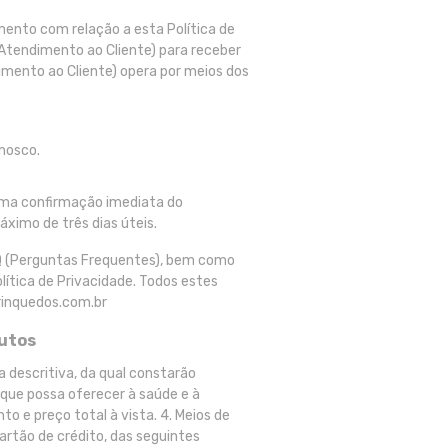
ento com relação a esta Política de
Atendimento ao Cliente) para receber
imento ao Cliente) opera por meios dos
onosco.
uma confirmação imediata do
ximo de três dias úteis.
AQ (Perguntas Frequentes), bem como
olítica de Privacidade. Todos estes
rinquedos.com.br
dutos
 descritiva, da qual constarão
 que possa oferecer à saúde e à
 e preço total à vista. 4. Meios de
artão de crédito, das seguintes