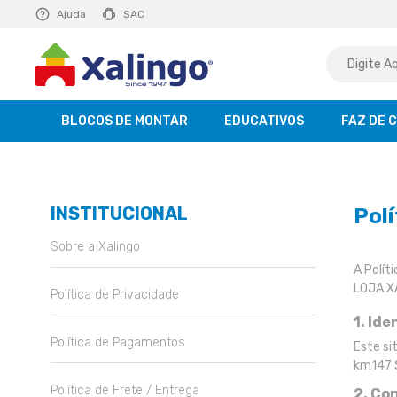
E R$ 129,99
Ajuda
saiba mais
SAC
BLOCOS DE MONTAR
EDUCATIVOS
FAZ DE 
INSTITUCIONAL
Pol
Sobre a Xalingo
A Polít
LOJA X
Política de Privacidade
1. Ide
Política de Pagamentos
Este si
km147 S
Política de Frete / Entrega
2. Co