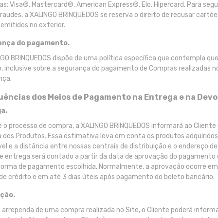
as: Visa®, Mastercard®, American Express®, Elo, Hipercard. Para seg
fraudes, a XALINGO BRINQUEDOS se reserva o direito de recusar cartões
 emitidos no exterior.
ança do pagamento.
GO BRINQUEDOS dispõe de uma política específica que contempla ques
, inclusive sobre a segurança do pagamento de Compras realizadas no 
nça.
fluências dos Meios de Pagamento na Entrega e na Dev
a.
 o processo de compra, a XALINGO BRINQUEDOS informará ao Cliente 
 dos Produtos. Essa estimativa leva em conta os produtos adquiridos
vel e a distância entre nossas centrais de distribuição e o endereço d
e entrega será contado a partir da data de aprovação do pagamento d
orma de pagamento escolhida. Normalmente, a aprovação ocorre em 
de crédito e em até 3 dias úteis após pagamento do boleto bancário.
ção.
 arrependa de uma compra realizada no Site, o Cliente poderá infor