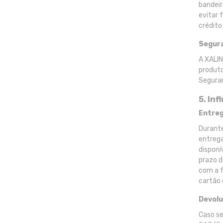
bandeir
evitar 
crédito
Segur
A XALIN
produto
Segura
5. In
Entreg
Durante
entrega
disponí
prazo d
com a f
cartão 
Devolu
Caso se