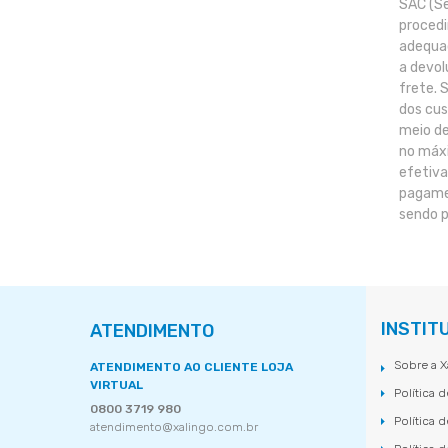
SAC (Se
procedi
adequad
a devol
frete. 
dos cus
meio de
no máxi
efetiva
pagamen
sendo p
INSTIT
ATENDIMENTO
Sobre a X
ATENDIMENTO AO CLIENTE LOJA
VIRTUAL
Política 
0800 3719 980
Política 
atendimento@xalingo.com.br