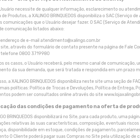
Usuário necessite de qualquer informação, esclarecimento ou atendim
 de Produtos, a XALINGO BRINQUEDOS disponibiliza o SAC (Serviço de 
s comunicações que o Usuário desejar fazer. O SAC (Serviço de Atend
de comunicação listados abaixo:
o endereço de e-mail atendimento@xalingo.com.br
o site, através do formulário de contato presente na página de Fale C
o telefone 0800 3719980
s os casos, o Usuário receberá, pelo mesmo canal de comunicação, 
ento da sua demanda, que será tratada e respondida em um prazo má
sso, a XALINGO BRINQUEDOS disponibiliza neste site uma seção de F
mais políticas: Política de Trocas e Devoluções, Política de Entrega, P
tos podem ser consultados online através do site www.lojaxalingob
dicação das condições de pagamento na oferta de pro
GO BRINQUEDOS disponibilizará no Site, para cada produto, uma página
ções relativas às suas características, composição, eventuais riscos
ça, disponibilidade em estoque, condições de pagamento, parcelamento
to O Cliente poderá pagar suas Compras no Site pela utilização de c