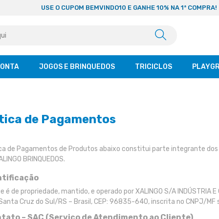
USE O CUPOM BEMVINDO10 E GANHE 10% NA 1ª COMPRA!
CONTA
JOGOS E BRINQUEDOS
TRICICLOS
PLAYG
ítica de Pagamentos
ica de Pagamentos de Produtos abaixo constitui parte integrante dos
ALINGO BRINQUEDOS.
ntificação
te é de propriedade, mantido, e operado por XALINGO S/A INDÚSTRIA 
anta Cruz do Sul/RS – Brasil, CEP: 96835-640, inscrita no CNPJ/MF
ntato – SAC (Serviço de Atendimento ao Cliente)