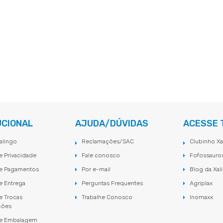
UCIONAL
AJUDA/DÚVIDAS
ACESSE
alingo
Reclamações/SAC
Clubinho Xa
de Privacidade
Fale conosco
Fofossauro
de Pagamentos
Por e-mail
Blog da Xal
de Entrega
Perguntas Frequentes
Agriplax
de Trocas
Trabalhe Conosco
Inomaxx
ções
 de Embalagem