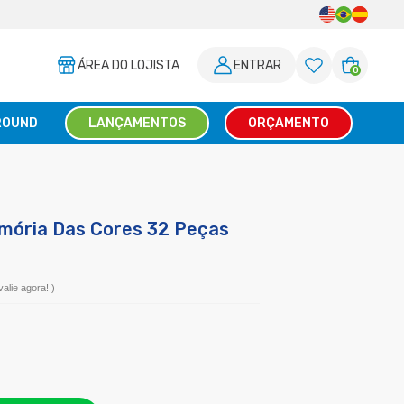
ÁREA DO LOJISTA
ENTRAR
0
ROUND
LANÇAMENTOS
ORÇAMENTO
mória Das Cores 32 Peças
valie agora!
)