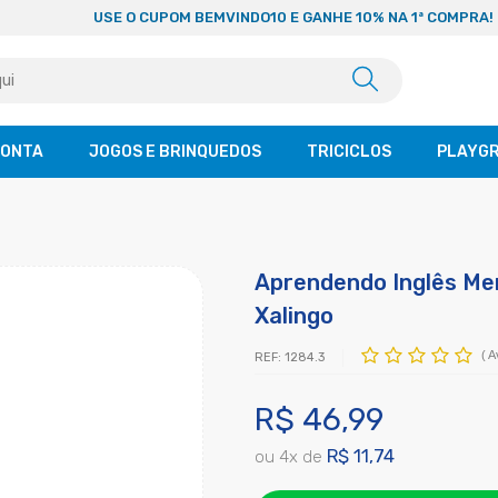
USE O CUPOM BEMVINDO10 E GANHE 10% NA 1ª COMPRA!
CONTA
JOGOS E BRINQUEDOS
TRICICLOS
PLAYG
Aprendendo Inglês Me
Xalingo
(
A
REF:
1284.3
R$ 46,99
R$ 11,74
ou
4
x
de