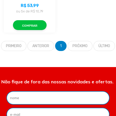
R$ 53,99
ou
5x
de
R$ 10,79
COMPRAR
PRIMEIRO
ANTERIOR
1
PRÓXIMO
ÚLTIMO
Não fique de fora das nossas novidades e ofertas.