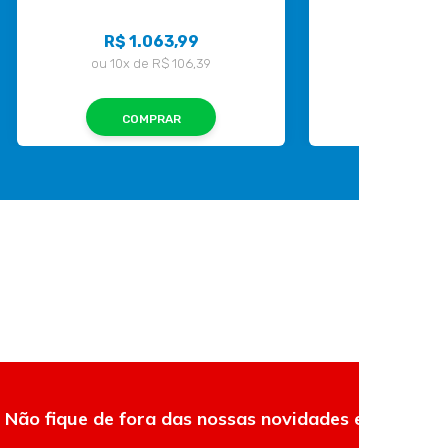
R$ 1.063,99
R$ 3.6
ou
10x
de
R$ 106,39
ou
10x
de
COMPRAR
COMP
Não fique de fora das nossas novidades e ofertas.