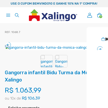
99
USE O CUPOM BEMVINDO10 E GANHE 10% NA 1ª COMPRA!
0
REF:
1068.7
M
Gangorra infantil Bidu Turma da Mônica
Xalingo
R$ 1.063,99
R$ 106,39
ou
10
x
de