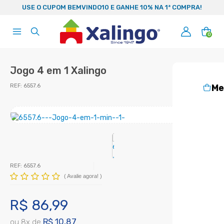
99
USE O CUPOM BEMVINDO10 E GANHE 10% NA 1ª COMPRA!
0
Jogo 4 em 1 Xalingo
REF:
6557.6
Me
REF:
6557.6
(
Avalie agora!
)
R$ 86,99
R$ 10,87
ou
8
x
de