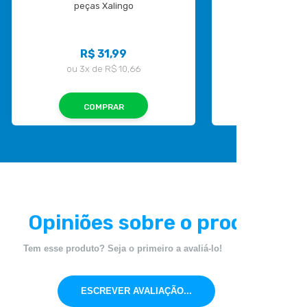
peças Xalingo
Peças X
R$ 31,99
R$ 2
ou
3x
de
R$ 10,66
ou
2x
de
COMPRAR
COMP
Opiniões sobre o produto
Tem esse produto? Seja o primeiro a avaliá-lo!
ESCREVER AVALIAÇÃO...