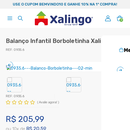
99
USE O CUPOM BEMVINDO10 E GANHE 10% NA 1ª COMPRA!
0
Balanço Infantil Borboletinha Xalingo
Me
REF:
0935.6
REF:
0935.6
(
Avalie agora!
)
R$ 205,99
R$ 20,59
ou
10
x
de