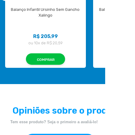
Balanço Infantil Ursinho Sem Gancho 
Balanço Infantil Bo
Xalingo
R$ 205,99
R$ 20
ou
10x
de
R$ 20,59
ou
10x
de
COMPRAR
COMP
Opiniões sobre o produto
Tem esse produto? Seja o primeiro a avaliá-lo!