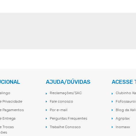
UCIONAL
AJUDA/DÚVIDAS
ACESSE
alingo
Reclamações/SAC
Clubinho Xa
de Privacidade
Fale conosco
Fofossauro
de Pagamentos
Por e-mail
Blog da Xal
de Entrega
Perguntas Frequentes
Agriplax
de Trocas
Trabalhe Conosco
Inomaxx
ções