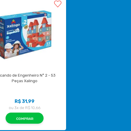
ncando de Engenheiro N° 2 - 53 
Peças Xalingo
R$ 31,99
ou
3x
de
R$ 10,66
COMPRAR