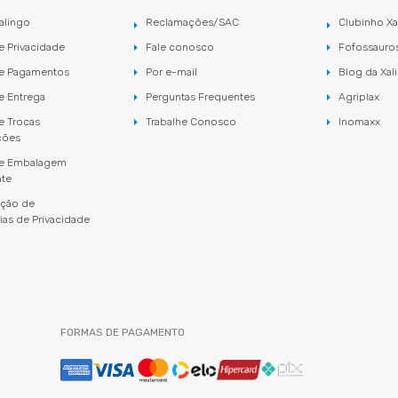
alingo
Reclamações/SAC
Clubinho Xa
de Privacidade
Fale conosco
Fofossauro
de Pagamentos
Por e-mail
Blog da Xal
de Entrega
Perguntas Frequentes
Agriplax
de Trocas
Trabalhe Conosco
Inomaxx
ções
 de Embalagem
nte
ação de
ias de Privacidade
FORMAS DE PAGAMENTO