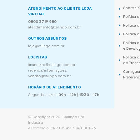
Sobre a X
ATENDIMENTO AO CLIENTE LOJA
VIRTUAL
Política 
0800 3719 980
Política 
atendimento@xalingo.com.br
Política 
OUTROS ASSUNTOS
Política 
loja@xalingo.com.br
e Devolu
LOJISTAS
Política
de Prese
financeiro@xalingo.com.br
revenda/informações:
Configur
vendas@xalingo.com.br
Preferênc
HORÁRIO DE ATENDIMENTO
Segunda a sexta:
09h - 12h | 13:30 - 17h
© Copyright 2020 - Xalingo S/A
Indústria
e Comércio. CNPJ 95.425.534/0001-76