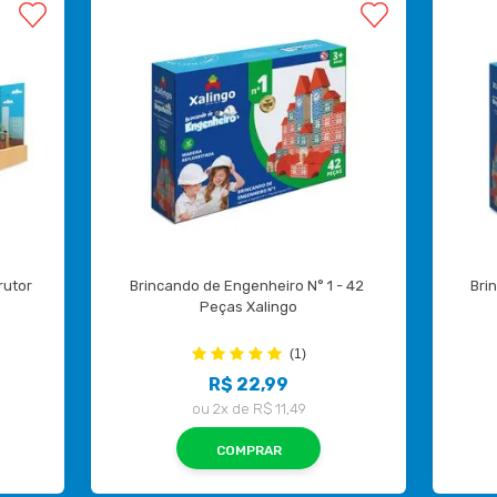
utor 
Brincando de Engenheiro N° 1 - 42 
Bri
Peças Xalingo
(1)
R$ 22,99
ou
2x
de
R$ 11,49
COMPRAR