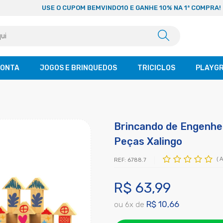
USE O CUPOM BEMVINDO10 E GANHE 10% NA 1ª COMPRA!
CONTA
JOGOS E BRINQUEDOS
TRICICLOS
PLAYG
Brincando de Engenhei
Peças Xalingo
(
A
REF:
6788.7
R$ 63,99
R$ 10,66
ou
6
x
de