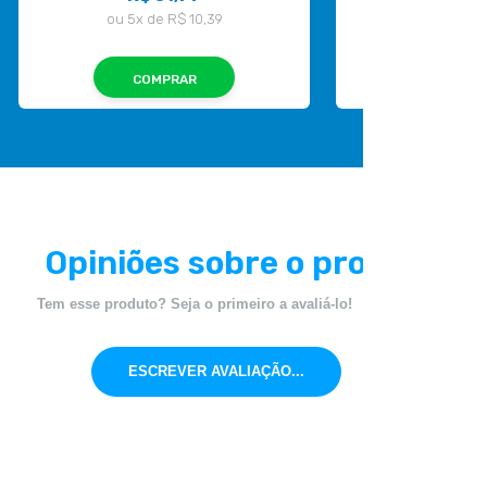
ou
5x
de
R$ 10,39
ou
10x
d
COMPRAR
COMP
Opiniões sobre o produto
Tem esse produto? Seja o primeiro a avaliá-lo!
ESCREVER AVALIAÇÃO...