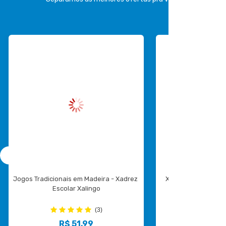
Jogos Tradicionais em Madeira - Xadrez 
Xadrez E Damas - E
Escolar Xalingo
Made
(3)
R$ 51,99
R$ 37