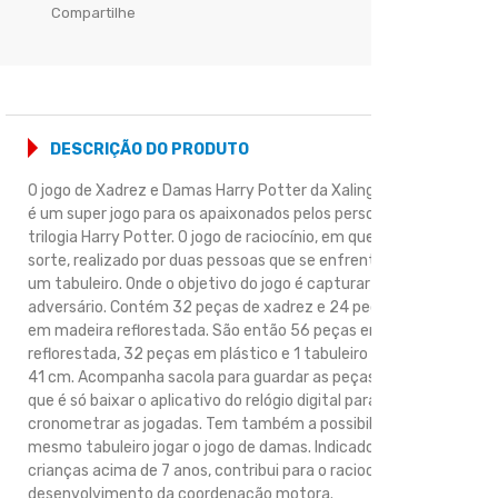
Compartilhe
DESCRIÇÃO DO PRODUTO
O jogo de Xadrez e Damas Harry Potter da Xalingo Brinquedos
é um super jogo para os apaixonados pelos personagens da
trilogia Harry Potter. O jogo de raciocínio, em que não existe
sorte, realizado por duas pessoas que se enfrentam diante de
um tabuleiro. Onde o objetivo do jogo é capturar o rei do
adversário. Contém 32 peças de xadrez e 24 peças de damas
em madeira reflorestada. São então 56 peças em madeira
reflorestada, 32 peças em plástico e 1 tabuleiro medindo 37 x
41 cm. Acompanha sacola para guardar as peças. E o legal é
que é só baixar o aplicativo do relógio digital para
cronometrar as jogadas. Tem também a possibilidade de no
mesmo tabuleiro jogar o jogo de damas. Indicado para
crianças acima de 7 anos, contribui para o raciocínio lógico e
desenvolvimento da coordenação motora.