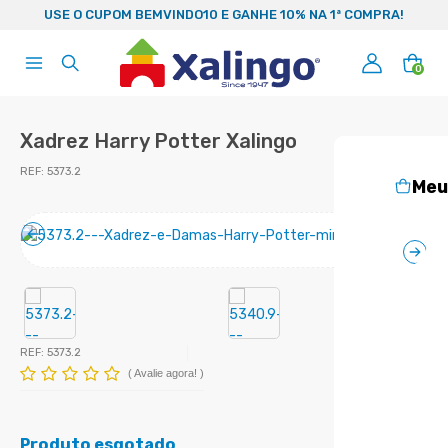
99
USE O CUPOM BEMVINDO10 E GANHE 10% NA 1ª COMPRA!
0
Xadrez Harry Potter Xalingo
REF:
5373.2
Meu
REF:
5373.2
(
Avalie agora!
)
Produto esgotado