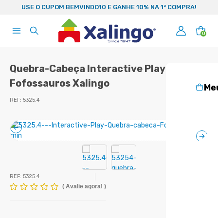
99
USE O CUPOM BEMVINDO10 E GANHE 10% NA 1ª COMPRA!
0
Quebra-Cabeça Interactive Play
Fofossauros Xalingo
Me
REF:
5325.4
REF:
5325.4
(
Avalie agora!
)