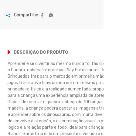
Compartilhe
DESCRIÇÃO DO PRODUTO
Aprender e se divertir ao mesmo nunca foi tão divertido com
o Quebra-cabeça Interactive Play Fofossauros! A Xalingo
Brinquedos traz para o mercado em primeira mão, a linha de
jogos Interactive Play, unindo em um mesmo produto a
brincadeira física e a realidade aumentada, proporcionando
para a criança uma experiência ampliada de aprendizado.
Depois de montar o quebra-cabeça de 100 peças em
madeira, a criança poderá captar as imagens através do App
e aprender sobre os dinossauros, com muita diversão! O jogo
desenvolve a atenção, a discriminação visual, o pensamento
lógico e a relação parte e todo. Ideal para crianças a partir dos
4 anos. Garanta já e dê um presente divertido e educativo