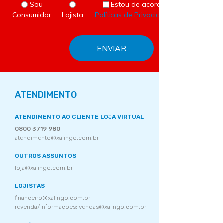
Sou
Estou de acordo com as
Consumidor
Lojista
Políticas de Privacidade
do site.
ATENDIMENTO
ATENDIMENTO AO CLIENTE LOJA VIRTUAL
0800 3719 980
atendimento@xalingo.com.br
OUTROS ASSUNTOS
loja@xalingo.com.br
LOJISTAS
financeiro@xalingo.com.br
revenda/informações: vendas@xalingo.com.br