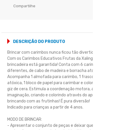
Compartilhe
DESCRIÇÃO DO PRODUTO
Brincar com carimbos nunca ficou tão divertido!
Com os Carimbos Educativos Frutas da Xalingo Brinquedos, a
brincadeira está garantida! Conta com 6 carimbos
diferentes, de cabo de madeira e borracha atóxica.
Acompanha 1 almofada para carimbo, 1 frasco de tinta
atóxica, 1 bloco de papel para carimbar e colorir e 6 cores de
giz de cera. Estimula a coordenação motora, a criatividade e
imaginação, criando e colorindo através do aprender
brincando com as frutinhas! É pura diversão!
Indicado para crianças a partir de 4 anos.
MODO DE BRINCAR:
- Apresentar o conjunto de peças e deixar que a criança