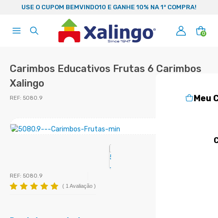
99
USE O CUPOM BEMVINDO10 E GANHE 10% NA 1ª COMPRA!
0
Carimbos Educativos Frutas 6 Carimbos
Xalingo
Meu 
REF:
5080.9
C
REF:
5080.9
(
1 Avaliação
)