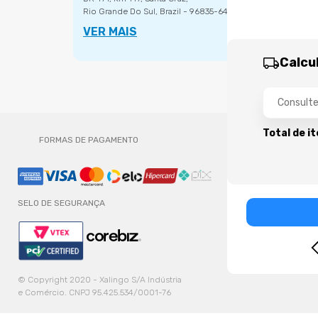
Rio Grande Do Sul, Brazil - 96835-642.
VER MAIS
Calcu
Total de i
FORMAS DE PAGAMENTO
SELO DE SEGURANÇA
© Copyright 2020 - Xalingo S/A Indústria
e Comércio. CNPJ 95.425.534/0001-76