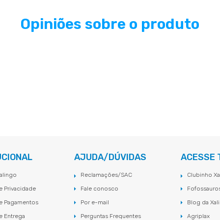
Opiniões sobre o produto
UCIONAL
AJUDA/DÚVIDAS
ACESSE
alingo
Reclamações/SAC
Clubinho Xa
de Privacidade
Fale conosco
Fofossauro
de Pagamentos
Por e-mail
Blog da Xal
de Entrega
Perguntas Frequentes
Agriplax