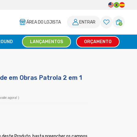
ÁREA DO LOJISTA
ENTRAR
0
ROUND
LANÇAMENTOS
ORÇAMENTO
de em Obras Patrola 2 em 1
valie agora!
)
ade deste Produto, basta preencher os campos