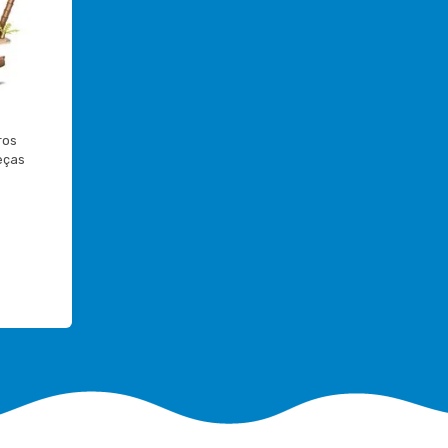
os 
eças