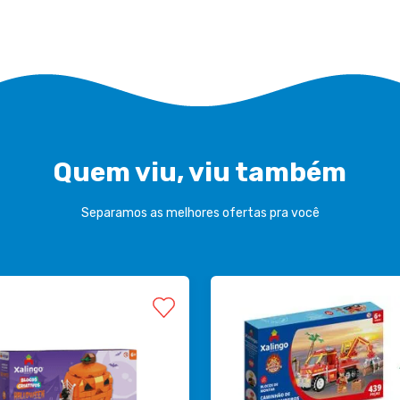
Quem viu, viu também
Separamos as melhores ofertas pra você