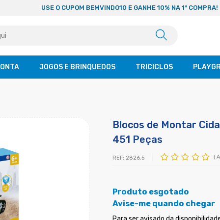
USE O CUPOM BEMVINDO10 E GANHE 10% NA 1ª COMPRA!
CONTA
JOGOS E BRINQUEDOS
TRICICLOS
PLAYG
Blocos de Montar Cida
451 Peças
(
A
REF:
2826.5
Produto esgotado
Avise-me quando chegar
Para ser avisado da disponibilid