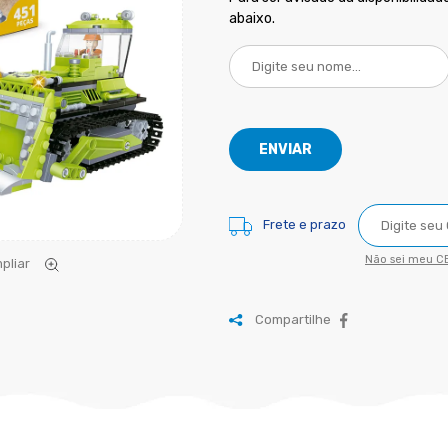
abaixo.
Frete e prazo
Não sei meu CE
pliar
Compartilhe