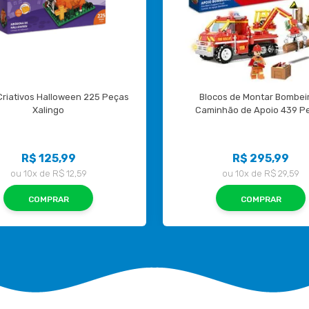
Criativos Halloween 225 Peças 
Blocos de Montar Bombeir
Xalingo
Caminhão de Apoio 439 P
R$ 125,99
R$ 295,99
ou
10x
de
R$ 12,59
ou
10x
de
R$ 29,59
COMPRAR
COMPRAR