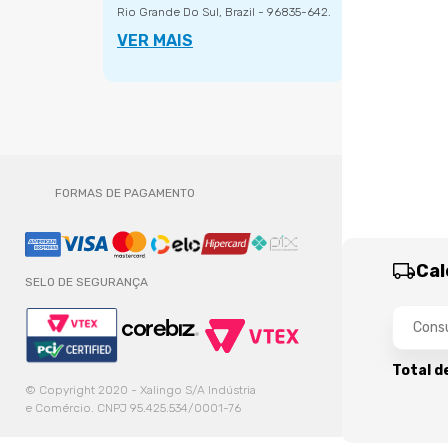
Rio Grande Do Sul, Brazil - 96835-642.
VER MAIS
FORMAS DE PAGAMENTO
Cal
SELO DE SEGURANÇA
Total d
© Copyright 2020 - Xalingo S/A Indústria
e Comércio. CNPJ 95.425.534/0001-76