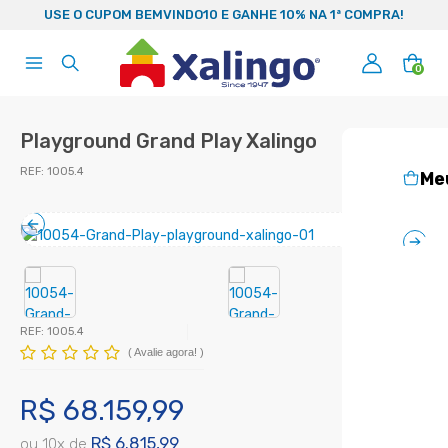
99
USE O CUPOM BEMVINDO10 E GANHE 10% NA 1ª COMPRA!
0
Playground Grand Play Xalingo
REF:
1005.4
Me
REF:
1005.4
(
Avalie agora!
)
R$ 68.159,99
R$ 6.815,99
ou
10
x
de