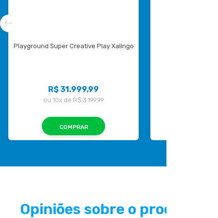
Playground Super Creative Play Xalingo
Playground Gran
R$ 31.999,99
R$ 68.
ou
10x
de
R$ 3.199,99
ou
10x
de
R
COMPRAR
COMP
Opiniões sobre o produto