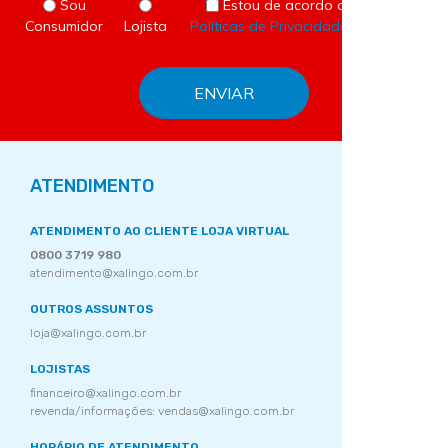
Sou
Estou de acordo com as
Consumidor
Lojista
Políticas de Privacidade
do site.
ATENDIMENTO
ATENDIMENTO AO CLIENTE LOJA VIRTUAL
0800 3719 980
atendimento@xalingo.com.br
OUTROS ASSUNTOS
loja@xalingo.com.br
LOJISTAS
financeiro@xalingo.com.br
revenda/informações: vendas@xalingo.com.br
HORÁRIO DE ATENDIMENTO