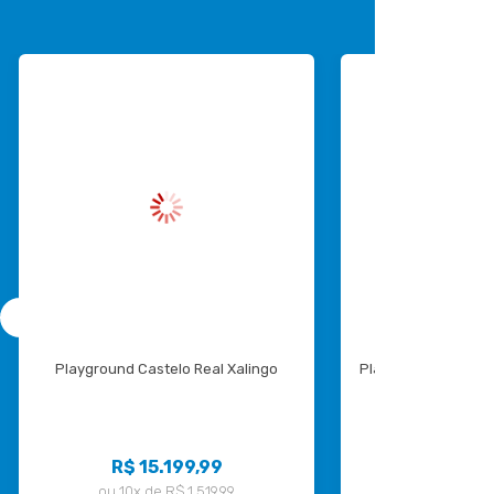
Playground Castelo Real Xalingo
Playground Play Ho
Xali
R$ 15.199,99
R$ 22.
ou
10x
de
R$ 1.519,99
ou
10x
de
R