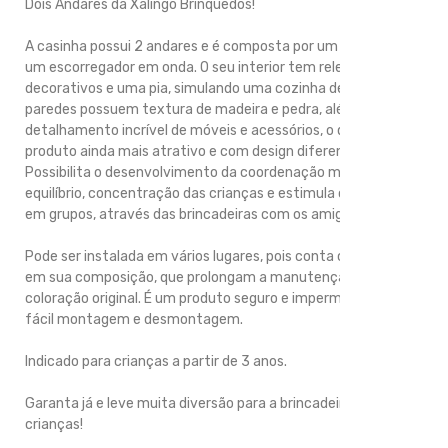
Dois Andares da Xalingo Brinquedos!
A casinha possui 2 andares e é composta por um escalador e
um escorregador em onda. O seu interior tem relevos
decorativos e uma pia, simulando uma cozinha de verdade! As
paredes possuem textura de madeira e pedra, além de
detalhamento incrível de móveis e acessórios, o que torna o
produto ainda mais atrativo e com design diferenciado.
Possibilita o desenvolvimento da coordenação motora,
equilíbrio, concentração das crianças e estimula o convívio
em grupos, através das brincadeiras com os amiguinhos!
Pode ser instalada em vários lugares, pois conta com aditivos
em sua composição, que prolongam a manutenção da sua
coloração original. É um produto seguro e impermeável, de
fácil montagem e desmontagem.
Indicado para crianças a partir de 3 anos.
Garanta já e leve muita diversão para a brincadeira das
crianças!