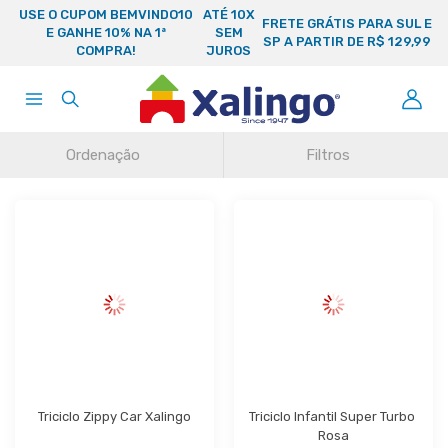
USE O CUPOM BEMVINDO10
ATÉ 10X
FRETE GRÁTIS PARA SUL E
E GANHE 10% NA 1ª
SEM
SP A PARTIR DE R$ 129,99
COMPRA!
JUROS
Ordenação
Filtros
Triciclo Zippy Car Xalingo
Triciclo Infantil Super Turbo 
Rosa