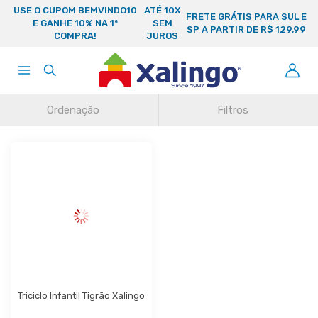
USE O CUPOM BEMVINDO10
ATÉ 10X
FRETE GRÁTIS PARA SUL E
E GANHE 10% NA 1ª
SEM
SP A PARTIR DE R$ 129,99
COMPRA!
JUROS
Ordenação
Filtros
Triciclo Infantil Tigrão Xalingo