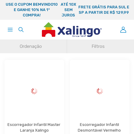
USE O CUPOM BEMVINDO10
ATÉ 10X
FRETE GRÁTIS PARA SUL E
E GANHE 10% NA 1ª
SEM
SP A PARTIR DE R$ 129,99
COMPRA!
JUROS
Ordenação
Filtros
Escorregador Infantil Master 
Escorregador Infantil 
Laranja Xalingo
Desmontável Vermelho 