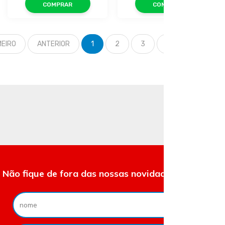
COMPRAR
COMPRAR
MEIRO
ANTERIOR
1
2
3
PRÓXIMO
ÚL
Não fique de fora das nossas novidades e ofertas.