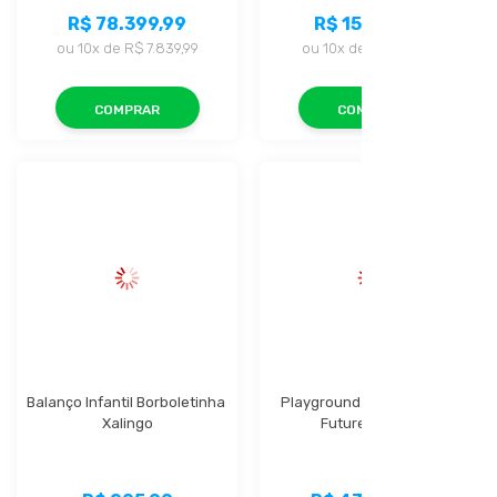
R$ 78.399,99
R$ 15.199,99
ou
10x
de
R$ 7.839,99
ou
10x
de
R$ 1.519,99
COMPRAR
COMPRAR
Balanço Infantil Borboletinha 
Playground  Play Modular 
Xalingo
Future Xalingo