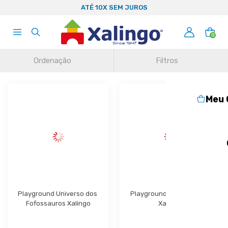
RA!
ATÉ 10X SEM JUROS
F
0
Ordenação
Filtros
Meu 
Playground Universo dos 
Playground Castelo Real 
Fofossauros Xalingo
Xalingo