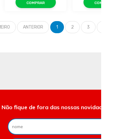
COMPRAR
COMPRAR
MEIRO
ANTERIOR
1
2
3
PRÓXIMO
ÚL
Não fique de fora das nossas novidades e ofertas.