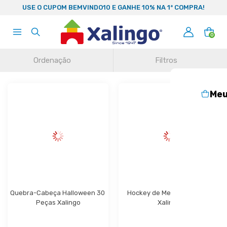
99
USE O CUPOM BEMVINDO10 E GANHE 10% NA 1ª COMPRA!
0
Ordenação
Filtros
Meu
Quebra-Cabeça Halloween 30 
Hockey de Mesa 24 Peças 
Peças Xalingo
Xalingo