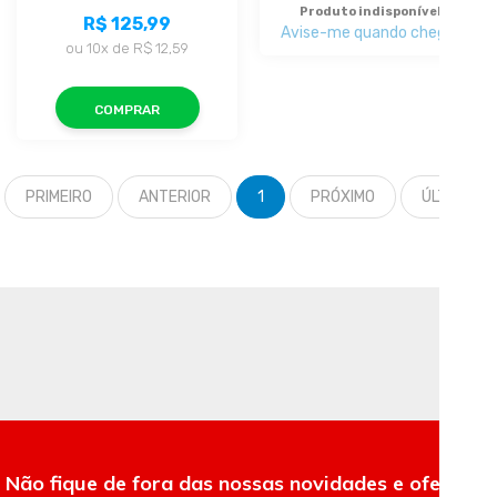
Produto indisponível
R$ 125,99
Avise-me quando chegar
ou
10x
de
R$ 12,59
COMPRAR
PRIMEIRO
ANTERIOR
1
PRÓXIMO
ÚLTIMO
Não fique de fora das nossas novidades e ofertas.