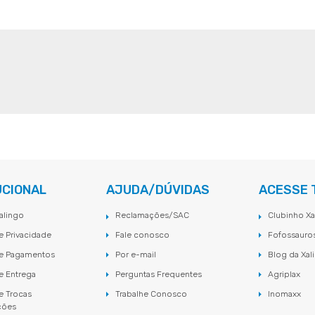
UCIONAL
AJUDA/DÚVIDAS
ACESSE
alingo
Reclamações/SAC
Clubinho Xa
de Privacidade
Fale conosco
Fofossauro
de Pagamentos
Por e-mail
Blog da Xal
de Entrega
Perguntas Frequentes
Agriplax
de Trocas
Trabalhe Conosco
Inomaxx
ções