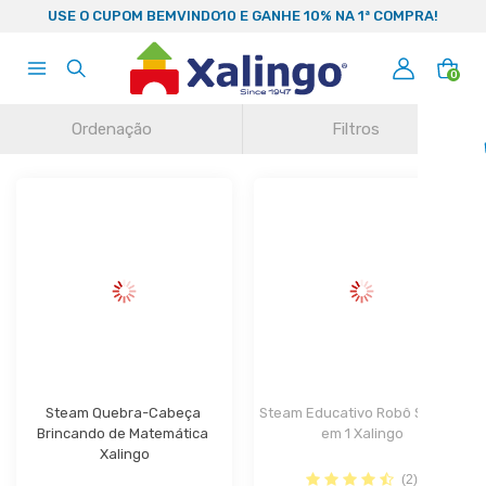
99
USE O CUPOM BEMVINDO10 E GANHE 10% NA 1ª COMPRA!
0
Ordenação
Filtros
Steam Quebra-Cabeça 
Steam Educativo Robô Solar 3 
Brincando de Matemática 
em 1 Xalingo
Xalingo
(2)