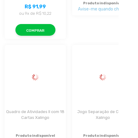
Produto indisponível
R$ 91,99
Avise-me quando chegar
ou
9x
de
R$ 10,22
COMPRAR
Quadro de Atividades II com 18 
Jogo Separação de Cores 
Cartas Xalingo
Xalingo
Produto indisponível
Produto indisponível