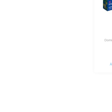
Domi
A