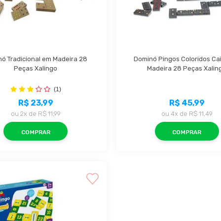
ó Tradicional em Madeira 28 
Dominó Pingos Coloridos Cai
Peças Xalingo
Madeira 28 Peças Xalin
(1)
R$ 23,99
R$ 45,99
ou
2x
de
R$ 11,99
ou
4x
de
R$ 11,49
COMPRAR
COMPRAR