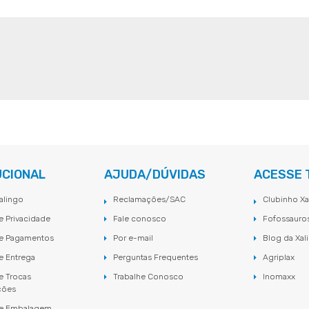
UCIONAL
AJUDA/DÚVIDAS
ACESSE
alingo
Reclamações/SAC
Clubinho Xa
de Privacidade
Fale conosco
Fofossauro
de Pagamentos
Por e-mail
Blog da Xal
de Entrega
Perguntas Frequentes
Agriplax
de Trocas
Trabalhe Conosco
Inomaxx
ções
 de Embalagem