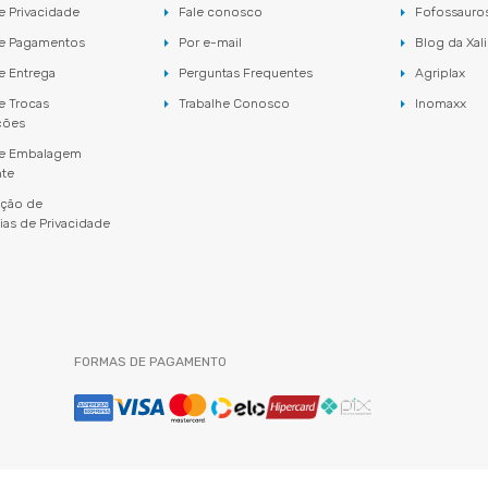
de Privacidade
Fale conosco
Fofossauro
de Pagamentos
Por e-mail
Blog da Xal
de Entrega
Perguntas Frequentes
Agriplax
de Trocas
Trabalhe Conosco
Inomaxx
ções
 de Embalagem
nte
ação de
ias de Privacidade
FORMAS DE PAGAMENTO