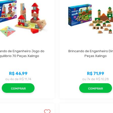
ando de Engenheiro Jogo do 
Brincando de Engenheiro Din
quilíbrio 70 Peças Xalingo
Peças Xalingo
R$ 46,99
R$ 71,99
ou
4x
de
R$ 11,74
ou
7x
de
R$ 10,28
COMPRAR
COMPRAR