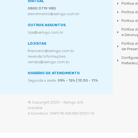
VIRTUAL
Política 
0800 3719 980
Política 
atendimento@xalingo.com.br
Política 
OUTROS ASSUNTOS
Política 
loja@xalingo.com.br
e Devolu
LOJISTAS
Política
de Prese
financeiro@xalingo.com.br
revenda/informações:
Configur
vendas@xalingo.com.br
Preferênc
HORÁRIO DE ATENDIMENTO
Segunda a sexta:
09h - 12h | 13:30 - 17h
© Copyright 2020 - Xalingo S/A
Indústria
e Comércio. CNPJ 95.425.534/0001-76