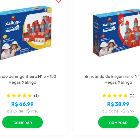
ndo de Engenheiro Nº 5 - 150 
Brincando de Engenheiro N° 3
Peças Xalingo
Peças Xalingo
(1)
(1)
R$ 66,99
R$ 38,99
ou
6x
de
R$ 11,16
ou
3x
de
R$ 12,99
COMPRAR
COMPRAR