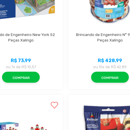
do de Engenheiro New York 52 
Brincando de Engenheiro N° 9 
Peças Xalingo
Peças Xalingo
R$ 73,99
R$ 428,99
ou
7x
de
R$ 10,57
ou
10x
de
R$ 42,89
COMPRAR
COMPRAR