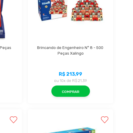
Peças 
Brincando de Engenheiro N° 8 - 500 
Peças Xalingo
R$ 213,99
ou
10x
de
R$ 21,39
COMPRAR