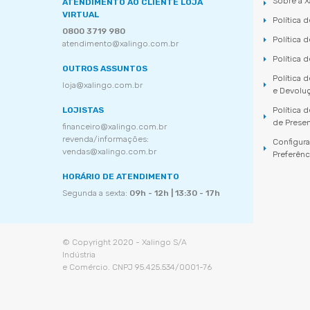
Sobre a X
ATENDIMENTO AO CLIENTE LOJA
VIRTUAL
Política 
0800 3719 980
Política 
atendimento@xalingo.com.br
Política 
OUTROS ASSUNTOS
Política 
loja@xalingo.com.br
e Devolu
LOJISTAS
Política
de Prese
financeiro@xalingo.com.br
revenda/informações:
Configur
vendas@xalingo.com.br
Preferênc
HORÁRIO DE ATENDIMENTO
Segunda a sexta:
09h - 12h | 13:30 - 17h
© Copyright 2020 - Xalingo S/A
Indústria
e Comércio. CNPJ 95.425.534/0001-76