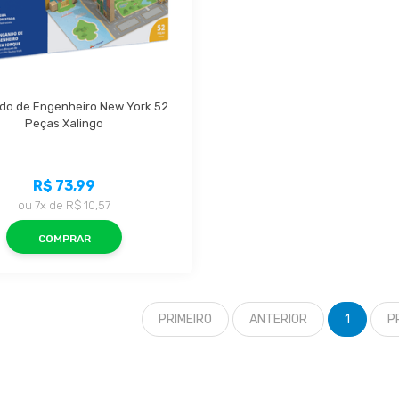
do de Engenheiro New York 52 
Peças Xalingo
R$ 73,99
ou
7x
de
R$ 10,57
COMPRAR
PRIMEIRO
ANTERIOR
1
P