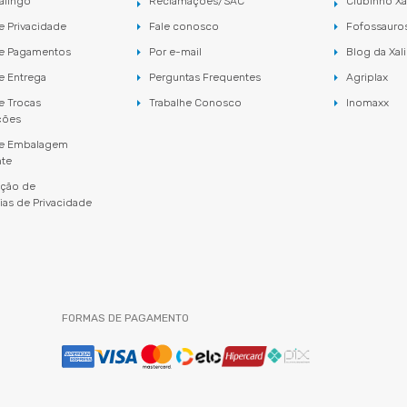
alingo
Reclamações/SAC
Clubinho Xa
de Privacidade
Fale conosco
Fofossauro
de Pagamentos
Por e-mail
Blog da Xal
de Entrega
Perguntas Frequentes
Agriplax
de Trocas
Trabalhe Conosco
Inomaxx
ções
 de Embalagem
nte
ação de
ias de Privacidade
FORMAS DE PAGAMENTO