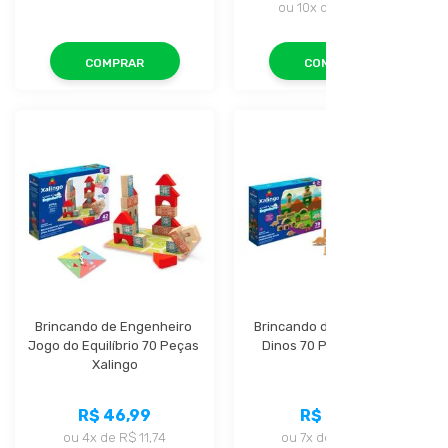
ou
10x
de
R$ 21,39
COMPRAR
COMPRAR
Brincando de Engenheiro 
Brincando de Engenheiro 
Jogo do Equilíbrio 70 Peças 
Dinos 70 Peças Xalingo
Xalingo
R$ 46,99
R$ 71,99
ou
4x
de
R$ 11,74
ou
7x
de
R$ 10,28