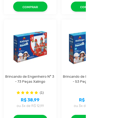
COMPRAR
COMPRAR
Brincando de Engenheiro N° 3 
Brincando de Engenheiro N° 2 
- 73 Peças Xalingo
- 53 Peças Xalingo
(1)
R$ 38,99
R$ 31,99
ou
3x
de
R$ 12,99
ou
3x
de
R$ 10,66