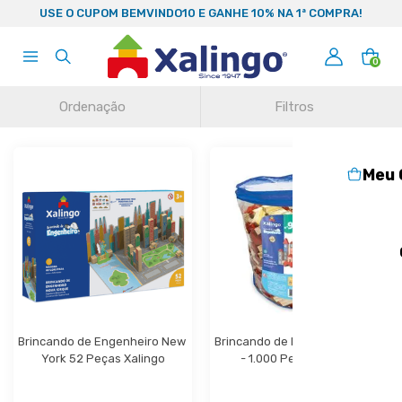
99
USE O CUPOM BEMVINDO10 E GANHE 10% NA 1ª COMPRA!
0
Ordenação
Filtros
Meu 
Brincando de Engenheiro New 
Brincando de Engenheiro N° 9 
York 52 Peças Xalingo
- 1.000 Peças Xalingo