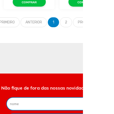
COMPRAR
COMPRAR
PRIMEIRO
ANTERIOR
1
2
PRÓXIMO
ÚLTIM
Não fique de fora das nossas novidades e ofertas.