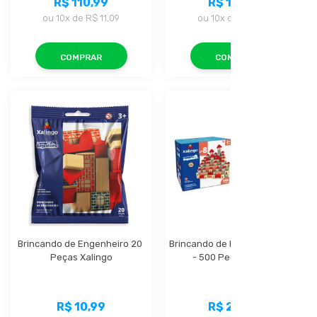
R$ 110,99
R$ 129,99
ou
10x
de
R$ 11,09
ou
10x
de
R$ 12,99
COMPRAR
COMPRAR
Brincando de Engenheiro 20 
Brincando de Engenheiro N° 8 
Peças Xalingo
- 500 Peças Xalingo
R$ 10,99
R$ 213,99