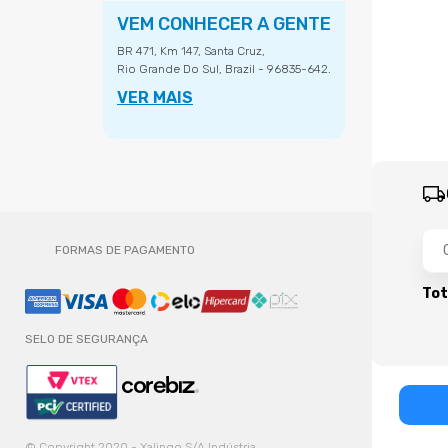
VEM CONHECER A GENTE
BR 471, Km 147, Santa Cruz,
Rio Grande Do Sul, Brazil - 96835-642.
VER MAIS
FORMAS DE PAGAMENTO
Tot
SELO DE SEGURANÇA
© Copyright 2020 - Xalingo S/A Indústria