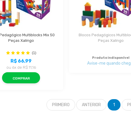
Pedagógico Multiblocks Mix 50 
Blocos Pedagógicos Multibloc
Peças Xalingo
Peças Xalingo
(1)
Produto indisponível
R$ 66,99
Avise-me quando cheg
ou
6x
de
R$ 11,16
COMPRAR
PRIMEIRO
ANTERIOR
1
P