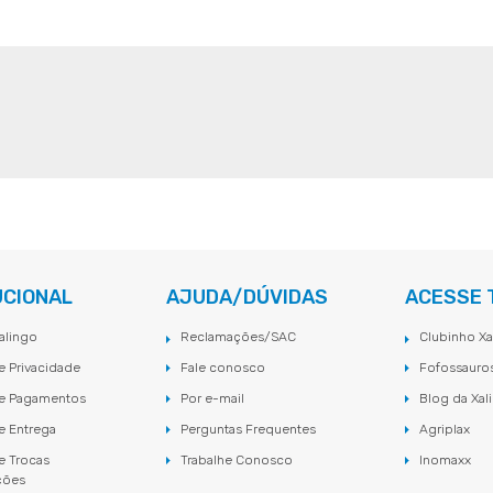
UCIONAL
AJUDA/DÚVIDAS
ACESSE
alingo
Reclamações/SAC
Clubinho Xa
de Privacidade
Fale conosco
Fofossauro
de Pagamentos
Por e-mail
Blog da Xal
de Entrega
Perguntas Frequentes
Agriplax
de Trocas
Trabalhe Conosco
Inomaxx
ções