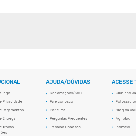
UCIONAL
AJUDA/DÚVIDAS
ACESSE
alingo
Reclamações/SAC
Clubinho Xa
de Privacidade
Fale conosco
Fofossauro
de Pagamentos
Por e-mail
Blog da Xal
de Entrega
Perguntas Frequentes
Agriplax
de Trocas
Trabalhe Conosco
Inomaxx
ções