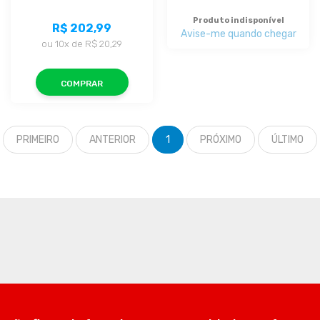
Produto indisponível
R$ 202,99
Avise-me quando chegar
ou
10x
de
R$ 20,29
COMPRAR
PRIMEIRO
ANTERIOR
1
PRÓXIMO
ÚLTIMO