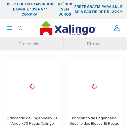
USE O CUPOM BEMVINDO10
ATÉ 10X
FRETE GRÁTIS PARA SUL E
E GANHE 10% NA 1ª
SEM
SP A PARTIR DE R$ 129,99
COMPRA!
JUROS
Ordenação
Filtros
Brincando de Engenheiro 70 
Brincando de Engenheiro 
Anos - 70 Peças Xalingo
Desafio dos Blocos 15 Peças 