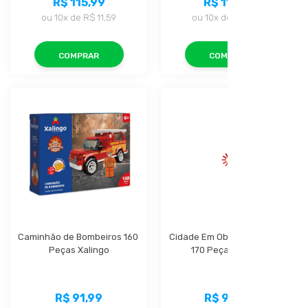
R$ 115,99
R$ 115,99
ou
10x
de
R$ 11,59
ou
10x
de
R$ 11,59
COMPRAR
COMPRAR
Caminhão de Bombeiros 160 
Cidade Em Obras Caminhão 
Peças Xalingo
170 Peças Xalingo
R$ 91,99
R$ 94,99