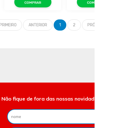
COMPRAR
COMPRAR
PRIMEIRO
ANTERIOR
1
2
PRÓXIMO
ÚLTIM
Não fique de fora das nossas novidades e ofertas.