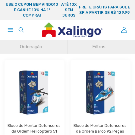
USE O CUPOM BEMVINDO10
ATÉ 10X
FRETE GRÁTIS PARA SUL E
E GANHE 10% NA 1ª
SEM
SP A PARTIR DE R$ 129,99
COMPRA!
JUROS
Ordenação
Filtros
Bloco de Montar Defensores 
Bloco de Montar Defensores 
da Ordem Helicóptero 51 
da Ordem Barco 92 Peças 