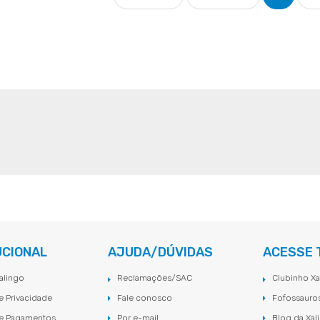
UCIONAL
AJUDA/DÚVIDAS
ACESSE
alingo
Reclamações/SAC
Clubinho Xa
de Privacidade
Fale conosco
Fofossauro
de Pagamentos
Por e-mail
Blog da Xal