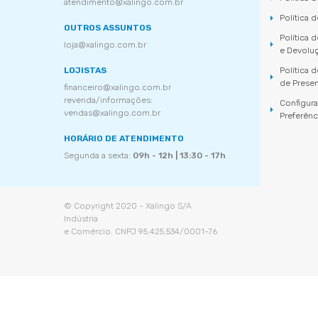
atendimento@xalingo.com.br
Política 
OUTROS ASSUNTOS
Política 
loja@xalingo.com.br
e Devolu
LOJISTAS
Política
de Prese
financeiro@xalingo.com.br
revenda/informações:
Configur
vendas@xalingo.com.br
Preferênc
HORÁRIO DE ATENDIMENTO
Segunda a sexta:
09h - 12h | 13:30 - 17h
© Copyright 2020 - Xalingo S/A
Indústria
e Comércio. CNPJ 95.425.534/0001-76