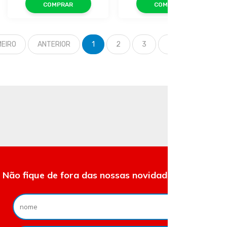
COMPRAR
COMPRAR
MEIRO
ANTERIOR
1
2
3
PRÓXIMO
ÚL
Não fique de fora das nossas novidades e ofertas.