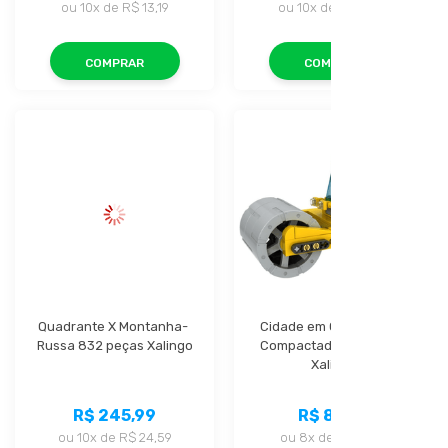
ou
10x
de
R$ 13,19
ou
10x
de
R$ 10,49
COMPRAR
COMPRAR
Quadrante X Montanha- 
Cidade em Obras - Rolo 
Russa 832 peças Xalingo
Compactador 67 Peças 
Xalingo
R$ 245,99
R$ 83,99
ou
10x
de
R$ 24,59
ou
8x
de
R$ 10,49