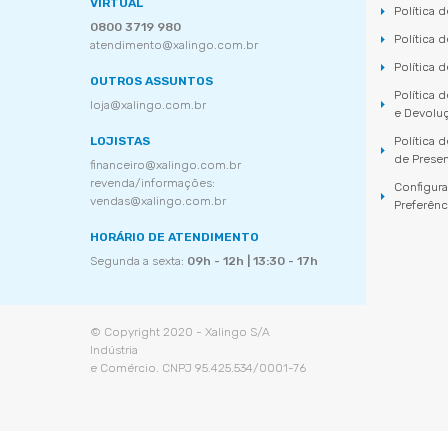
VIRTUAL
Política 
0800 3719 980
Política 
atendimento@xalingo.com.br
Política 
OUTROS ASSUNTOS
Política 
loja@xalingo.com.br
e Devolu
LOJISTAS
Política
de Prese
financeiro@xalingo.com.br
revenda/informações:
Configur
vendas@xalingo.com.br
Preferênc
HORÁRIO DE ATENDIMENTO
Segunda a sexta:
09h - 12h | 13:30 - 17h
© Copyright 2020 - Xalingo S/A
Indústria
e Comércio. CNPJ 95.425.534/0001-76