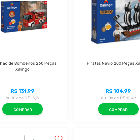
hão de Bombeiros 260 Peças 
Piratas Navio 200 Peças Xa
Xalingo
R$ 131,99
R$ 104,99
ou
10x
de
R$ 13,19
ou
10x
de
R$ 10,49
COMPRAR
COMPRAR