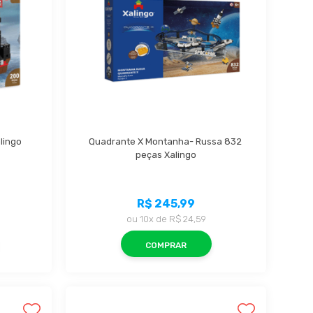
lingo
Quadrante X Montanha- Russa 832 
peças Xalingo
R$ 245,99
ou
10x
de
R$ 24,59
COMPRAR