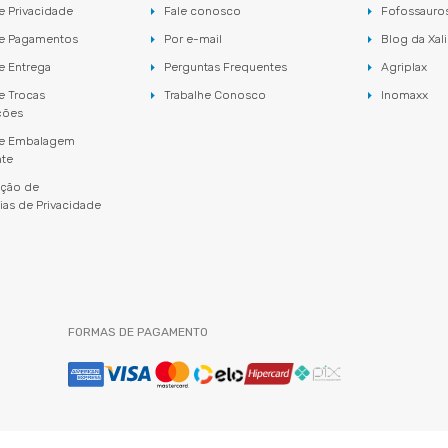
de Privacidade
Fale conosco
Fofossauro
de Pagamentos
Por e-mail
Blog da Xal
de Entrega
Perguntas Frequentes
Agriplax
de Trocas
Trabalhe Conosco
Inomaxx
ções
 de Embalagem
nte
ação de
ias de Privacidade
FORMAS DE PAGAMENTO