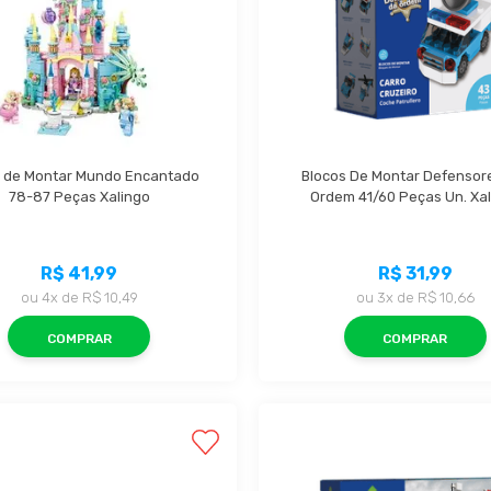
 de Montar Mundo Encantado 
Blocos De Montar Defensore
78-87 Peças Xalingo
Ordem 41/60 Peças Un. Xa
R$ 41,99
R$ 31,99
ou
4x
de
R$ 10,49
ou
3x
de
R$ 10,66
COMPRAR
COMPRAR