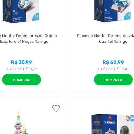
e Montar Defensores da Ordem 
Bloco de Montar Defensores d
licóptero 51 Peças Xalingo
Quartel Xalingo
R$ 35,99
R$ 62,99
ou
3x
de
R$ 11,99
ou
6x
de
R$ 10,49
COMPRAR
COMPRAR