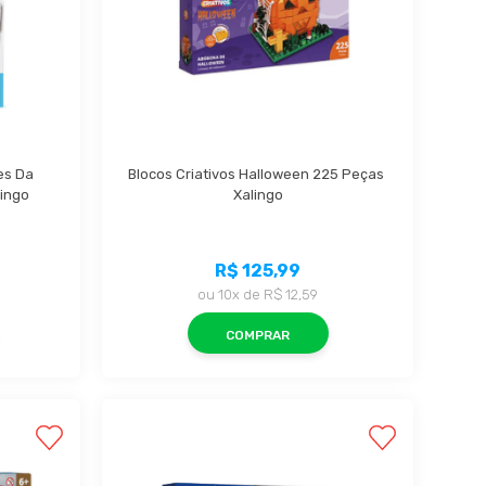
s Da 
Blocos Criativos Halloween 225 Peças 
lingo
Xalingo
R$ 125,99
ou
10x
de
R$ 12,59
COMPRAR