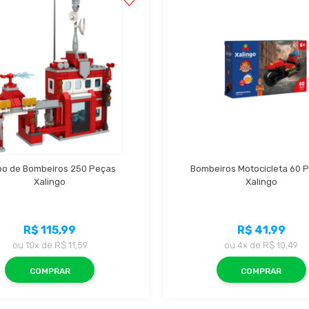
po de Bombeiros 250 Peças 
Bombeiros Motocicleta 60 P
Xalingo
Xalingo
R$ 115,99
R$ 41,99
ou
10x
de
R$ 11,59
ou
4x
de
R$ 10,49
COMPRAR
COMPRAR