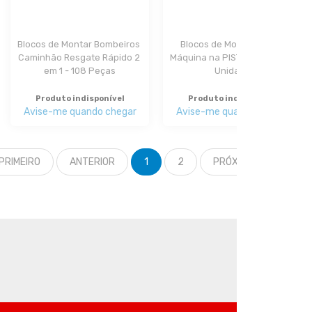
Blocos de Montar Bombeiros 
Blocos de Montar Super 
Caminhão Resgate Rápido 2 
Máquina na PISTA Xalingo - 1 
em 1 - 108 Peças
Unidade
Produto indisponível
Produto indisponível
Avise-me quando chegar
Avise-me quando chegar
PRIMEIRO
ANTERIOR
1
2
PRÓXIMO
ÚLTIM