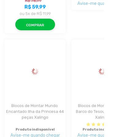
R$ 78,99
Avise-me quando chegar
R$ 59,99
ou
5x
de
R$ 11,99
COMPRAR
Blocos de Montar Mundo 
Blocos de Montar Piratas 
Encantado Ilha da Princesa 44 
Barco do Tesouro 62 Peças 
peças Xalingo
Xalingo
(1)
Produto indisponível
Produto indisponível
Avise-me quando chegar
Avise-me quando chegar