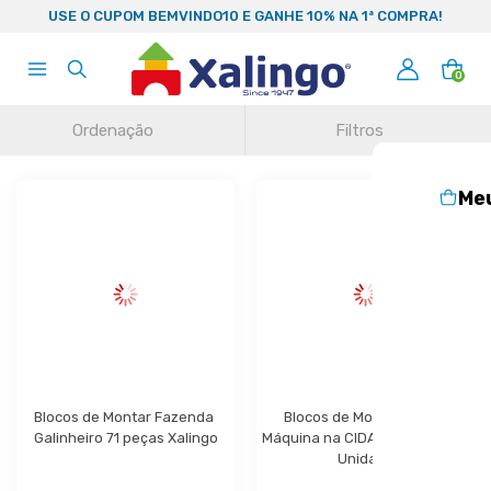
99
USE O CUPOM BEMVINDO10 E GANHE 10% NA 1ª COMPRA!
0
Ordenação
Filtros
Me
Blocos de Montar Fazenda 
Blocos de Montar Super 
Galinheiro 71 peças Xalingo
Máquina na CIDADE Xalingo - 1 
Unidade